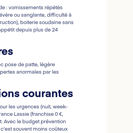
ide : vomissements répétés
vère ou sanglante, difficulté à
truction), boiterie soudaine sans
appétit depuis plus de 24
res
c pose de patte, légère
u pertes anormales par les
tions courantes
Pour les urgences (nuit, week-
urance Lassie (franchise 0 €,
nt. Avec le budget prévention
, c'est souvent moins coûteux