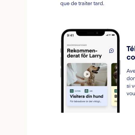
que de traiter tard.
Té
co
Ave
don
si 
vou