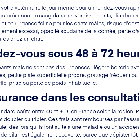
 votre vétérinaire le jour même pour un rendez-vous rap
) ou présence de sang dans les vomissements, diarrhée sé
miction (urgence féline pour les chats mâles, risque d'obs
iement excessif, opacité soudaine de la cornée, perte d'
res chez un chat.
dez-vous sous 48 à 72 heu
ts mais ne sont pas des urgences : légère boiterie ave
, petite plaie superficielle propre, grattage fréquent o
lle, prise ou perte de poids inhabituelle.
ssurance dans les consulta
andard coûte entre 40 et 80 € en France selon la région. 
ent doubler ou tripler. Ces frais sont remboursés par l'ass
le) dès lors qu'ils font suite à une maladie ou un accide
e de bilan est également couverte, parce que dépister tôt