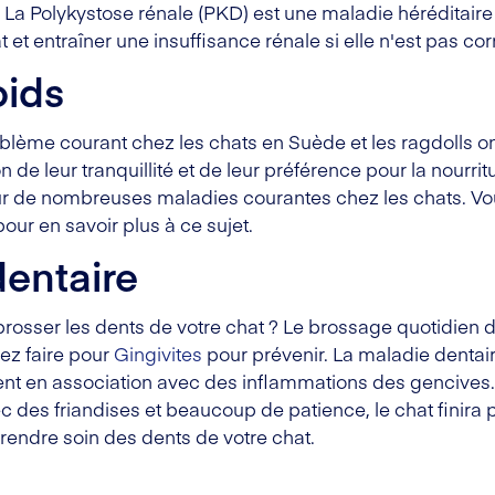
 Polykystose rénale (PKD) est une maladie héréditaire qu
t et entraîner une insuffisance rénale si elle n'est pas co
oids
oblème courant chez les chats en Suède et les ragdolls o
 de leur tranquillité et de leur préférence pour la nourrit
ur de nombreuses maladies courantes chez les chats. Vou
our en savoir plus à ce sujet.
entaire
osser les dents de votre chat ? Le brossage quotidien de
ez faire pour
Gingivites
pour prévenir. La maladie dentai
vent en association avec des inflammations des gencives
ec des friandises et beaucoup de patience, le chat finira
prendre soin des dents de votre chat.