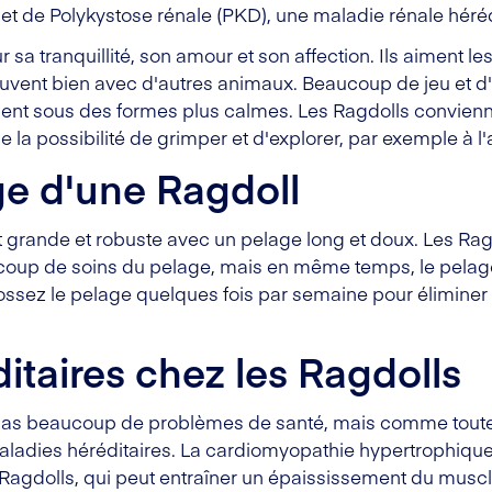
et de Polykystose rénale (PKD), une maladie rénale héréd
sa tranquillité, son amour et son affection. Ils aiment les 
ouvent bien avec d'autres animaux. Beaucoup de jeu et d'
lement sous des formes plus calmes. Les Ragdolls convi
de la possibilité de grimper et d'explorer, par exemple à l'
ge d'une Ragdoll
t grande et robuste avec un pelage long et doux. Les R
oup de soins du pelage, mais en même temps, le pelage es
ossez le pelage quelques fois par semaine pour éliminer
itaires chez les Ragdolls
 pas beaucoup de problèmes de santé, mais comme toutes 
maladies héréditaires. La cardiomyopathie hypertrophiqu
Ragdolls, qui peut entraîner un épaississement du muscle