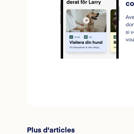
co
Ave
don
si 
vou
Plus d'articles