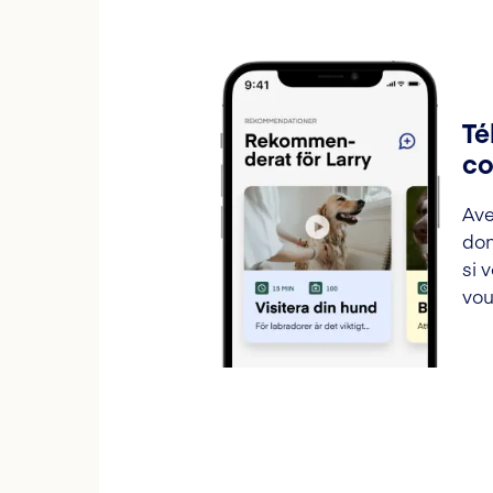
Té
co
Ave
don
si 
vou