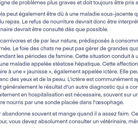
gne de problèmes plus graves et doit toujours être pris a
ela peut également être dû à une maladie sous-jacente qu
du repas. Le refus de nourriture devrait donc être interp
inaire devrait être consulté dès que possible.
 carnivores et de par leur nature, prédisposés à consomm
ournée. Le foie des chats ne peut pas gérer de grandes qu
endant les périodes de famine. Cette situation conduit 
t une maladie appelée stéatose hépatique. Cette affection
ire à une « jaunisse », également appelée ictère. Elle pe
anc des yeux et de la peau. L'ictère est communément a
t généralement le résultat d'un autre diagnostic qui a co
traitement en hospitalisation est nécessaire, souvent sur
être nourris par une sonde placée dans l'œsophage.
rrir abandonne souvent et mange quand il a assez faim. Ce
our, vous devez absolument consulter un vétérinaire, mê