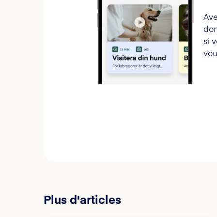
Ave
don
si 
vou
Plus d'articles