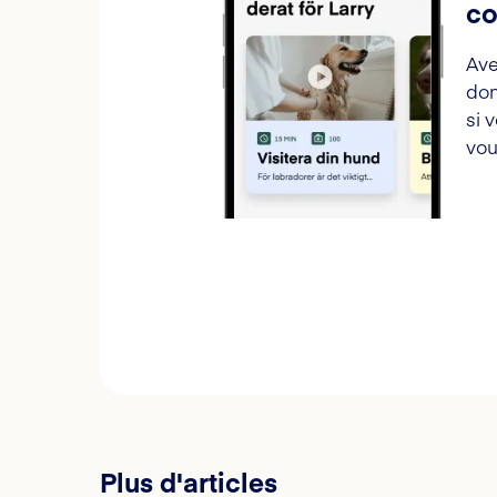
co
Ave
don
si 
vou
Plus d'articles