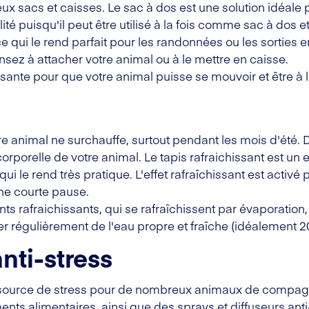
x sacs et caisses. Le sac à dos est une solution idéale po
bilité puisqu'il peut être utilisé à la fois comme sac à dos
ce qui le rend parfait pour les randonnées ou les sorties en
nsez à attacher votre animal ou à le mettre en caisse.
fisante pour que votre animal puisse se mouvoir et être à l
otre animal ne surchauffe, surtout pendant les mois d'été.
orporelle de votre animal. Le tapis rafraichissant est un e
qui le rend très pratique. L'effet rafraîchissant est activé 
une courte pause.
s rafraichissants, qui se rafraîchissent par évaporation, 
régulièrement de l'eau propre et fraîche (idéalement 20
nti-stress
 source de stress pour de nombreux animaux de compag
ts alimentaires, ainsi que des sprays et diffuseurs anti