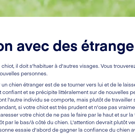
ion avec des étrange
 chiot, il doit s'habituer à d'autres visages. Vous trouver
 nouvelles personnes.
un chien étranger est de se tourner vers lui et de le lais
t confiant et se précipite littéralement sur de nouvelles
ont l'autre individu se comporte, mais plutôt de travaille
dant, si votre chiot est très prudent et n'ose pas vraimen
aresser votre chiot de ne pas le faire par le haut et sur l
tôt par le bas/à côté du chien. L'attention devrait plutôt ven
rsonne essaie d'abord de gagner la confiance du chien a