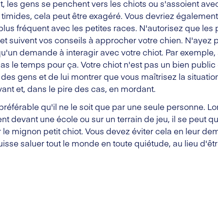
, les gens se penchent vers les chiots ou s'assoient avec 
s timides, cela peut être exagéré. Vous devriez égaleme
t plus fréquent avec les petites races. N'autorisez que le
et suivent vos conseils à approcher votre chien. N'ayez 
qu'un demande à interagir avec votre chiot. Par exemple, s
pas le temps pour ça. Votre chiot n'est pas un bien public e
 des gens et de lui montrer que vous maîtrisez la situation.
t et, dans le pire des cas, en mordant.
t préférable qu'il ne le soit que par une seule personne. 
t devant une école ou sur un terrain de jeu, il se peut q
le mignon petit chiot. Vous devez éviter cela en leur d
puisse saluer tout le monde en toute quiétude, au lieu d'