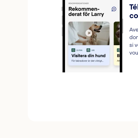
Té
co
Ave
don
si 
vou