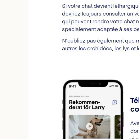
Si votre chat devient léthargi
devriez toujours consulter un v
qui peuvent rendre votre chat 
spécialement adaptée à ses beso
N'oubliez pas également que mê
autres les orchidées, les lys et l
Té
co
Ave
don
si 