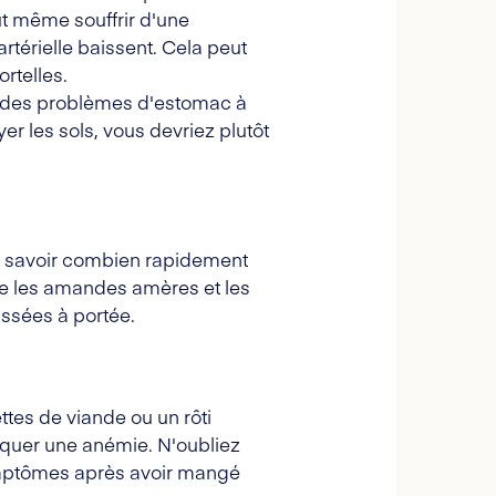
ut même souffrir d'une
artérielle baissent. Cela peut
rtelles.
er des problèmes d'estomac à
er les sols, vous devriez plutôt
 de savoir combien rapidement
me les amandes amères et les
issées à portée.
tes de viande ou un rôti
voquer une anémie. N'oubliez
symptômes après avoir mangé