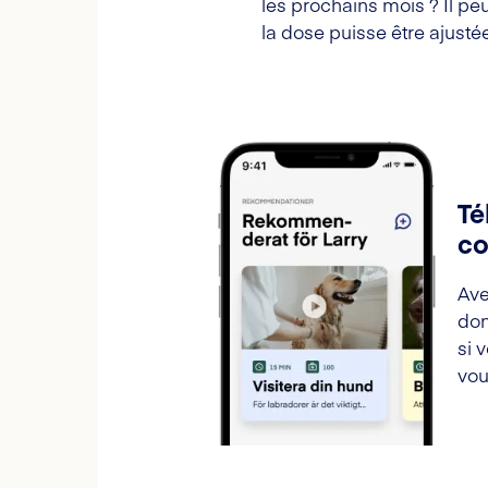
les prochains mois ? Il peu
la dose puisse être ajust
Té
co
Ave
don
si 
vou