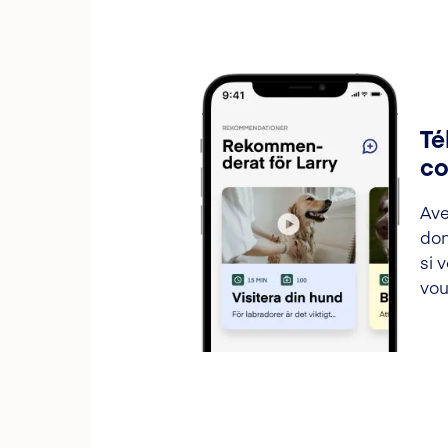
Té
co
Ave
don
si 
vou