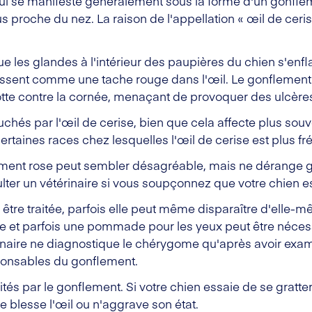
 qui se manifeste généralement sous la forme d'un gonflem
plus proche du nez. La raison de l'appellation « œil de cer
que les glandes à l'intérieur des paupières du chien s'enf
issent comme une tache rouge dans l'œil. Le gonflement
frotte contre la cornée, menaçant de provoquer des ulcèr
uchés par l'œil de cerise, bien que cela affecte plus sou
ertaines races chez lesquelles l'œil de cerise est plus fr
ment rose peut sembler désagréable, mais ne dérange g
er un vétérinaire si vous soupçonnez que votre chien est
 être traitée, parfois elle peut même disparaître d'elle
de et parfois une pommade pour les yeux peut être nécess
inaire ne diagnostique le chérygome qu'après avoir examiné
ponsables du gonflement.
ités par le gonflement. Si votre chien essaie de se gratter
ne blesse l'œil ou n'aggrave son état.