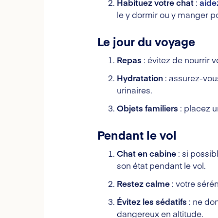
Habituez votre chat
:
aide
le y dormir ou y manger pou
Le jour du voyage
Repas
: évitez de nourrir 
Hydratation
: assurez-vous
urinaires.
Objets familiers
: placez u
Pendant le vol
Chat en cabine
: si possib
son état pendant le vol.
Restez calme
: votre sérén
Évitez les sédatifs
: ne don
dangereux en altitude.