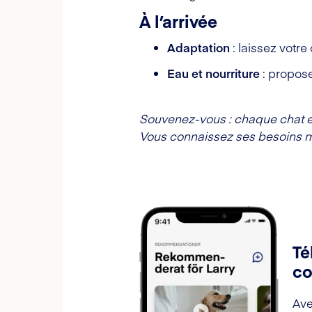
À l’arrivée
Adaptation
: laissez votr
Eau et nourriture
: propose
Souvenez-vous : chaque chat es
Vous connaissez ses besoins 
Té
co
Ave