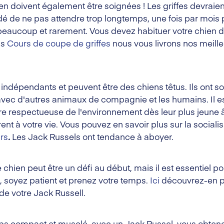
hien doivent également être soignées ! Les griffes devraie
 de ne pas attendre trop longtemps, une fois par mois pe
eaucoup et rarement. Vous devez habituer votre chien d
ns
Cours de coupe de griffes
nous vous livrons nos meill
indépendants et peuvent être des chiens têtus. Ils ont s
vec d'autres animaux de compagnie et les humains. Il est
re respectueuse de l'environnement dès leur plus jeune â
rent à votre vie. Vous pouvez en savoir plus sur la socialis
rs
.
Les Jack Russels ont tendance à aboyer.
chien peut être un défi au début, mais il est essentiel 
 soyez patient et prenez votre temps.
Ici
découvrez-en p
de votre Jack Russell.
orps compact et musclé, avec un Jack Russel, vous obte