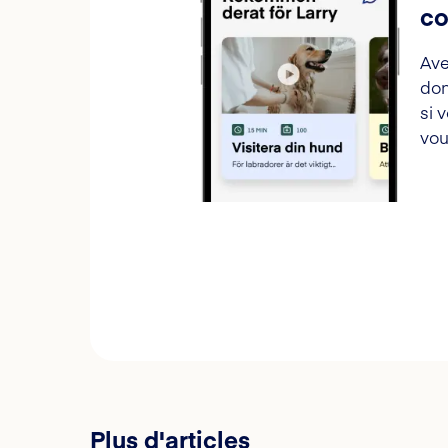
co
Ave
don
si 
vou
Plus d'articles